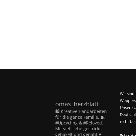
Wir sind
Weppersd
omas_herzblatt
Unsere U
🛍️ Kreative Handarbeiten
Deutschla
für die ganze Familie. 🧵
nicht ber
#Upcycling & #Reloved.
Mit viel Liebe gestrickt,
gehäkelt und genäht ♥
Schaut 