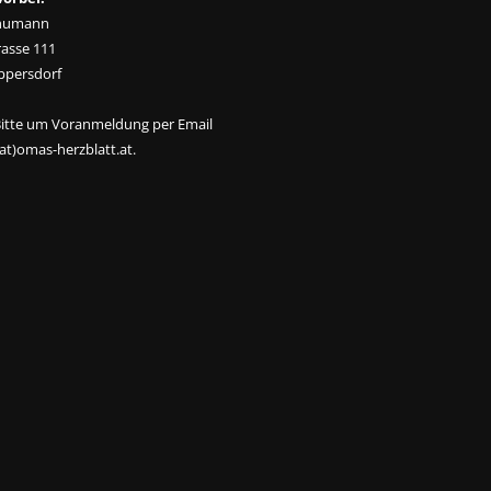
humann
asse 111
ppersdorf
Bitte um Voranmeldung per Email
at)omas-herzblatt.at.