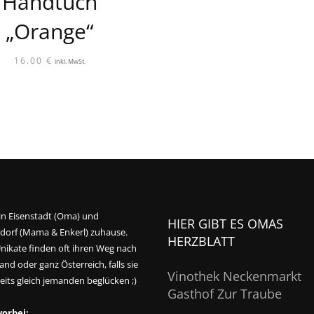
Handtuch
„Orange“
16.00
€
inkl. MwSt.
 in Eisenstadt (Oma) und
HIER GIBT ES OMAS
orf (Mama & Enkerl) zuhause.
HERZBLATT
nikate finden oft ihren Weg nach
nd oder ganz Österreich, falls sie
Vinothek Neckenmarkt
eits gleich jemanden beglücken ;)
Gasthof Zur Traube
vorbei: