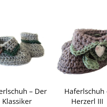
erlschuh – Der
Haferlschuh 
Klassiker
Herzerl III