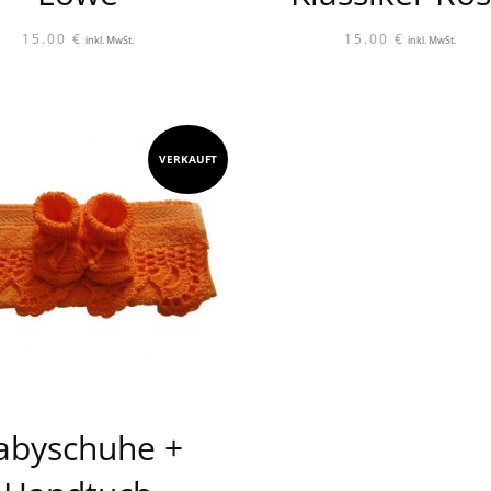
15.00
€
15.00
€
inkl. MwSt.
inkl. MwSt.
VERKAUFT
abyschuhe +