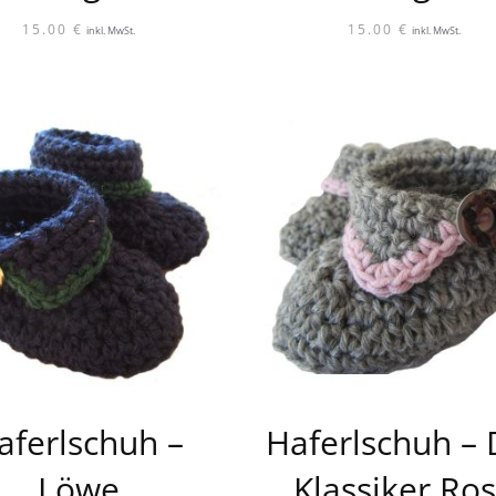
15.00
€
15.00
€
inkl. MwSt.
inkl. MwSt.
aferlschuh –
Haferlschuh – 
Löwe
Klassiker Ro