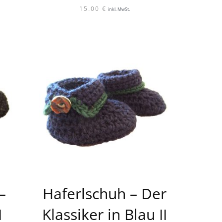
15.00
€
inkl. MwSt.
–
Haferlschuh – Der
I
Klassiker in Blau II