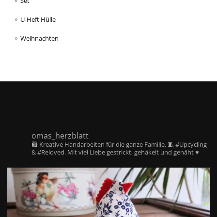
Set
U-Heft Hülle
Weihnachten
omas_herzblatt
🛍️ Kreative Handarbeiten für die ganze Familie. 🧵 #Upcycling
& #Reloved. Mit viel Liebe gestrickt, gehäkelt und genäht ♥