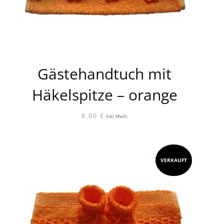
Gästehandtuch mit
Häkelspitze – orange
8.00
€
inkl. MwSt.
VERKAUFT