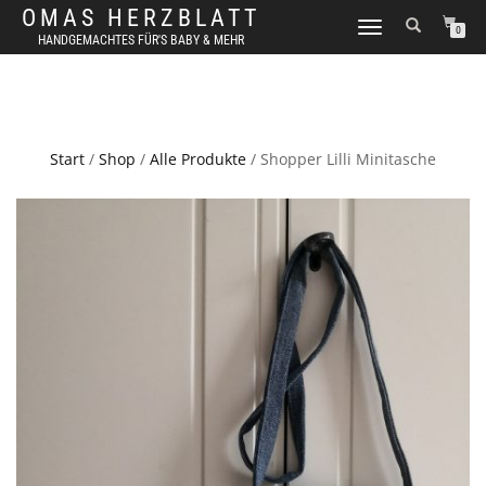
OMAS HERZBLATT
NAVIGATION
0
HANDGEMACHTES FÜR'S BABY & MEHR
UMSCHALTEN
Start
/
Shop
/
Alle Produkte
/ Shopper Lilli Minitasche