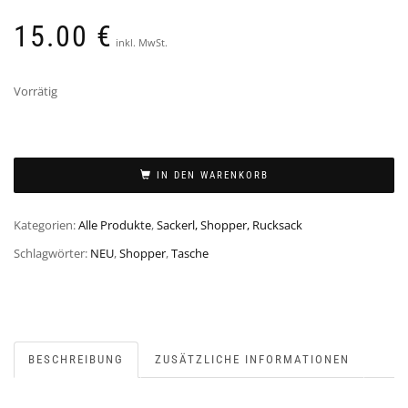
15.00
€
inkl. MwSt.
Vorrätig
Shopper
Lilli
IN DEN WARENKORB
Minitasche
Menge
Kategorien:
Alle Produkte
,
Sackerl, Shopper, Rucksack
Schlagwörter:
NEU
,
Shopper
,
Tasche
BESCHREIBUNG
ZUSÄTZLICHE INFORMATIONEN