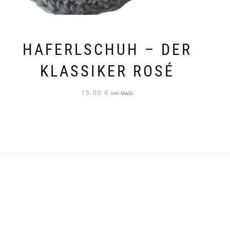
HAFERLSCHUH – DER
KLASSIKER ROSÉ
15.00
€
inkl. MwSt.