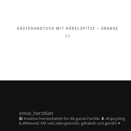
GÄSTEHANDTUCH MIT HÄKELSPITZE – ORANGE
8 €
omas_herzblatt
🛍️ Kreative Handarbeiten für die ganze Familie. 🧵 #Upcycling
& #Reloved. Mit viel Liebe gestrickt, gehäkelt und genäht ♥