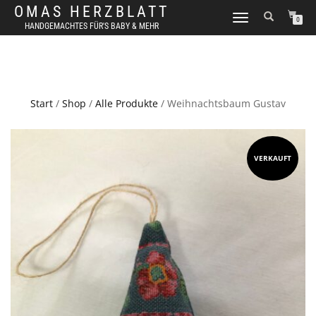
OMAS HERZBLATT
NAVIGATION
0
HANDGEMACHTES FÜR'S BABY & MEHR
UMSCHALTEN
Start
/
Shop
/
Alle Produkte
/ Weihnachtsbaum Gustav
VERKAUFT